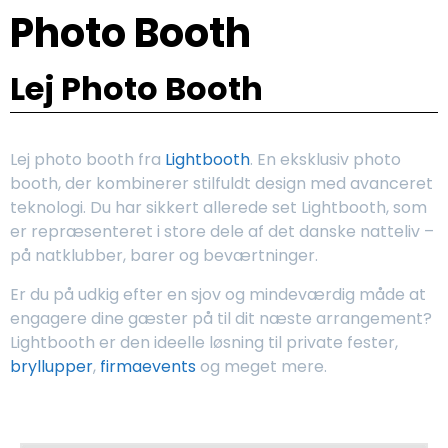
Photo Booth
Lej Photo Booth
Lej photo booth fra
Lightbooth
. En eksklusiv photo
booth, der kombinerer stilfuldt design med avanceret
teknologi. Du har sikkert allerede set Lightbooth, som
er repræsenteret i store dele af det danske natteliv –
på natklubber, barer og beværtninger.
Er du på udkig efter en sjov og mindeværdig måde at
engagere dine gæster på til dit næste arrangement?
Lightbooth er den ideelle løsning til private fester,
bryllupper
,
firmaevents
og meget mere.