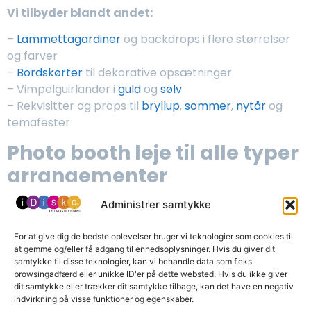
Vi tilbyder blandt andet:
–
Lammettagardiner
og backdrops i flere størrelser
og farver
–
Bordskørter
til dekorative opsætninger
– Vimpelguirlander i
guld
og
sølv
– Rekvisitter og props til
bryllup
,
sommer
,
nytår
og
temafester
Photo booth leje til alle typer
arrangementer
Administrer samtykke
Uanset om du planlægger et stort eller lille event, er
photo booth leje
en sikker vinder.
For at give dig de bedste oplevelser bruger vi teknologier som cookies til
Lightbooth er perfekt til:
at gemme og/eller få adgang til enhedsoplysninger. Hvis du giver dit
samtykke til disse teknologier, kan vi behandle data som f.eks.
– Bryllupper
browsingadfærd eller unikke ID'er på dette websted. Hvis du ikke giver
dit samtykke eller trækker dit samtykke tilbage, kan det have en negativ
– Firmafester og events
indvirkning på visse funktioner og egenskaber.
–
Fødselsdage