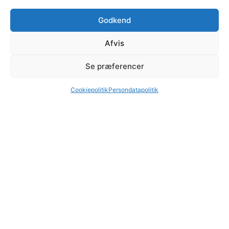
–
Julefrokoster
Godkend
–
Konfirmationer
Lightbooth er brugervenlig og nem for alle gæster at
Afvis
anvende – og skaber naturlig aktivitet hele aftenen.
Se præferencer
Lej photo booth hos iDisko i
dag
Cookiepolitik
Persondatapolitik
Skal du bruge photo booth i København eller resten af
Sjælland? Hos iDisko får du en komplet løsning med
både photo booth og festartikler samlet ét sted. Du
har samtidig mulighed for at kombinere din photo
booth leje med professionelt
lydudstyr
,
diskolys
og
DJ-udstyr
, så du kan samle hele dit event ét sted og
skabe en gennemført festoplevelse.
Klar til at leje photo booth? Book online nu eller
kontakt os
ved spørgsmål.