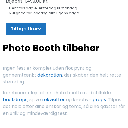
Lejepris:
1.499,00
kr.
– Hent torsdag eller fredag til mandag
- Mulighed for levering alle ugens dage
Tilføj til kurv
Photo Booth tilbehør
Ingen fest er komplet uden flot pynt og
gennemtænkt
dekoration
, der skaber den helt rette
stemning.
Kombinerer leje af en photo booth med stilfulde
backdrops
, sjove
rekvisitter
og kreative
props
. Tilpas
det hele efter dine ønsker og tema, så dine gæster får
en unik og mindeværdig fest.