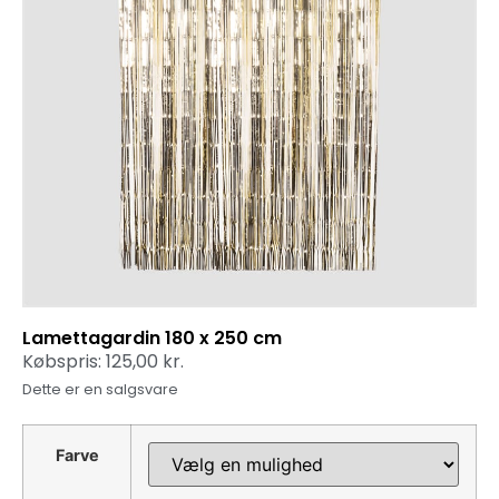
Lamettagardin 180 x 250 cm
Købspris:
125,00
kr.
Dette er en salgsvare
Farve