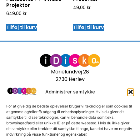
Projektor
49,00
kr.
649,00
kr.
Tilføj til kurv
Tilføj til kurv
Marielundvej 28
2730 Herlev
71 99 41 19
Administrer samtykke
For at give dig de bedste oplevelser bruger vi teknologier som cookies til
at gemme og/eller få adgang til enhedsoplysninger. Hvis du giver dit
samtykke til disse teknologier, kan vi behandle data som f.eks.
browsingadfærd eller unikke ID'er på dette websted. Hvis du ikke giver
dit samtykke eller trækker dit samtykke tilbage, kan det have en negativ
Kundecenter
indvirkning på visse funktioner og egenskaber.