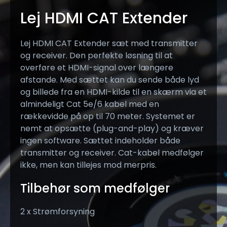
Lej HDMI CAT Extender
Lej HDMI CAT Extender sæt med transmitter
og receiver. Den perfekte løsning til at
overføre et HDMI-signal over længere
afstande. Med sættet kan du sende både lyd
og billede fra en HDMI-kilde til en skærm via et
almindeligt Cat 5e/6 kabel med en
rækkevidde på op til 70 meter. Systemet er
nemt at opsætte (plug-and-play) og kræver
ingen software. Sættet indeholder både
transmitter og receiver. Cat-kabel medfølger
ikke, men kan tillejes mod merpris.
Tilbehør som medfølger
2 x Strømforsyning