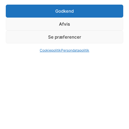
Bestilling
Døgnvagt
Godkend
Afhent selv
FAQ
Afvis
Levering
Nyheder
Betaling
Kunde login
Se præferencer
Om iDisko.dk
Persondatapolitik
Cookiepolitik
Persondatapolitik
Kontakt os
Lejebetingelser
Videoguides
Handelsbetingelser
Skal vi ringe dig op?
RING MIG OP