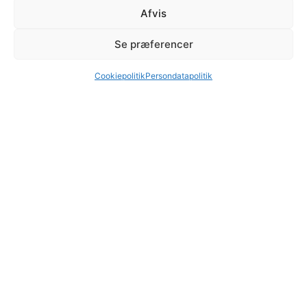
Bestilling
Døgnvagt
Afvis
Afhent selv
FAQ
Se præferencer
Levering
Nyheder
Betaling
Kunde login
Cookiepolitik
Persondatapolitik
Om iDisko.dk
Persondatapolitik
Kontakt os
Lejebetingelser
Videoguides
Handelsbetingelser
Skal vi ringe dig op?
RING MIG OP