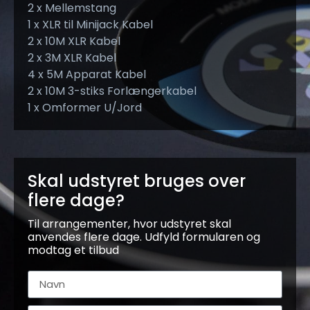
2 x Mellemstang
1 x XLR til Minijack Kabel
2 x 10M XLR Kabel
2 x 3M XLR Kabel
4 x 5M Apparat Kabel
2 x 10M 3-stiks Forlængerkabel
1 x Omformer U/Jord
Skal udstyret bruges over
flere dage?
Til arrangementer, hvor udstyret skal
anvendes flere dage. Udfyld formularen og
modtag et tilbud