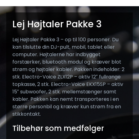
Lej Højtaler Pakke 3
Lej Højtaler Pakke 3 – op til 100 personer. Du
kan tilslutte din DJ-pult, mobil, tablet eller
computer. Højtalerne har indbygget
forstærker, bluetooth modul og kræver blot
strøm og højtaler kabler. Pakken indeholder: 2
stk. Electro-Voice ZLX12P – aktiv 12″ fullrange
topkasse, 2 stk. Electro-Voice EKX15SP – aktiv
15″ subwoofer, 2 stk. mellemstænger samt
kabler. Pakken kan nemt transporteres i en
større personbil og kræver kun strøm fra en
stikkontakt.
Tilbehør som medfølger